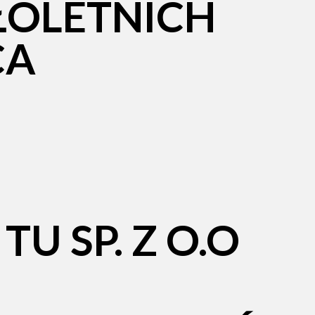
OLETNICH
CA
U SP. Z O.O