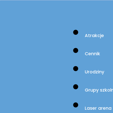
Atrakcje
PING-PO
Cennik
Urodziny
Grupy szkol
ACTIVE Z
Laser arena