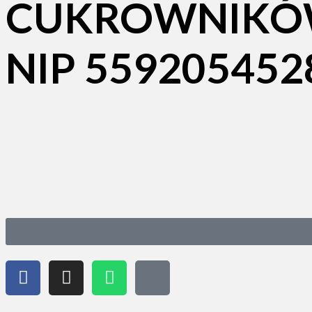
CUKROWNIKÓW 
NIP 559205452