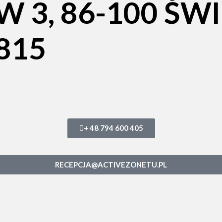
3, 86-100 ŚWI
815
+ 48 794 600 405
RECEPCJA@ACTIVEZONETU.PL