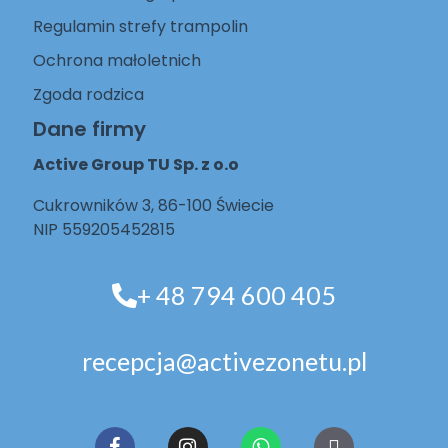
Regulamin strefy trampolin
Ochrona małoletnich
Zgoda rodzica
Dane firmy
Active Group TU Sp. z o.o
Cukrowników 3, 86-100 Świecie
NIP 559205452815
+ 48 794 600 405
recepcja@activezonetu.pl