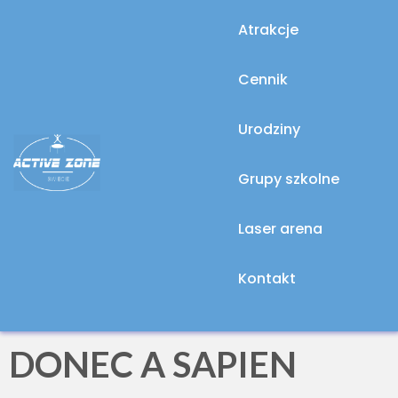
Atrakcje
Cennik
Urodziny
Grupy szkolne
Laser arena
WE CLEAN YOUR HOME SMOOTHLY
Kontakt
LIS 30, 2019
ADMIN
NO COMMENT
545
VIEWS
DONEC A SAPIEN